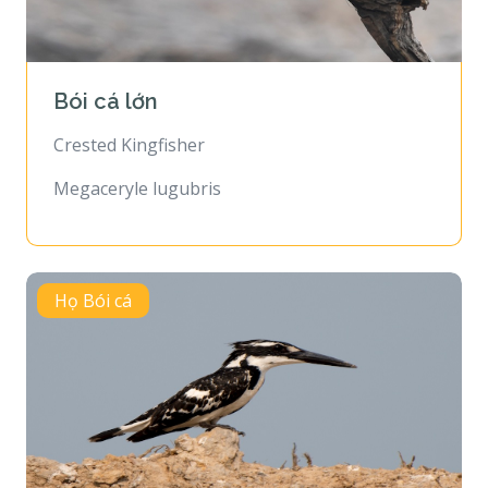
Bói cá lớn
Crested Kingfisher
Megaceryle lugubris
Họ Bói cá