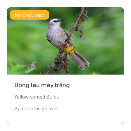
Họ Chào mào
Bông lau mày trắng
Yellow-vented Bulbul
Pycnonotus goiavier