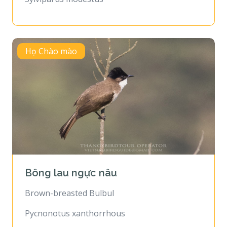
Họ Chào mào
Bông lau ngực nâu
Brown-breasted Bulbul
Pycnonotus xanthorrhous