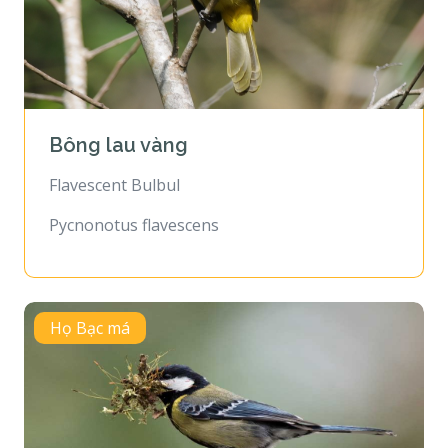
Bông lau vàng
Flavescent Bulbul
Pycnonotus flavescens
Họ Bạc má