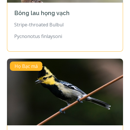
Bông lau họng vạch
Stripe-throated Bulbul
Pycnonotus finlaysoni
Họ Bạc má