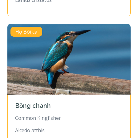
Lanius cristatus
Họ Bói cá
Bồng chanh
Common Kingfisher
Alcedo atthis