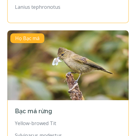
Lanius tephronotus
Họ Bạc má
Bạc má rừng
Yellow-browed Tit
Sylviparus modestus