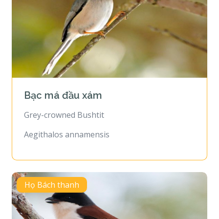
Bạc má đầu xám
Grey-crowned Bushtit
Aegithalos annamensis
Họ Bách thanh