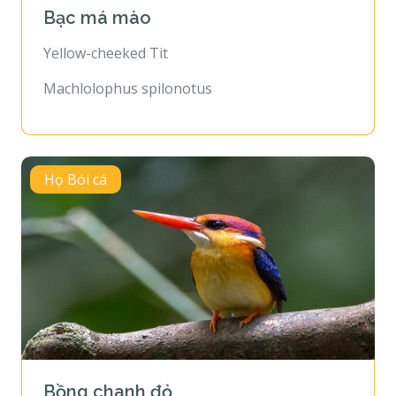
Bạc má mào
Yellow-cheeked Tit
Machlolophus spilonotus
Họ Bói cá
Bồng chanh đỏ