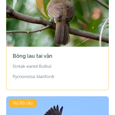
Bông lau tai vằn
Streak-eared Bulbul
Pycnonotus blanfordi
Họ Bồ câu