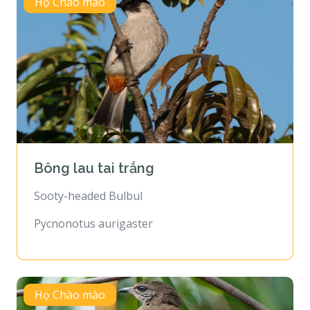
Họ Chào mào
Bông lau tai trắng
Sooty-headed Bulbul
Pycnonotus aurigaster
Họ Chào mào