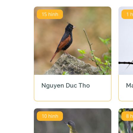
15 hình
1 
Nguyen Duc Tho
Ma
10 hình
8 