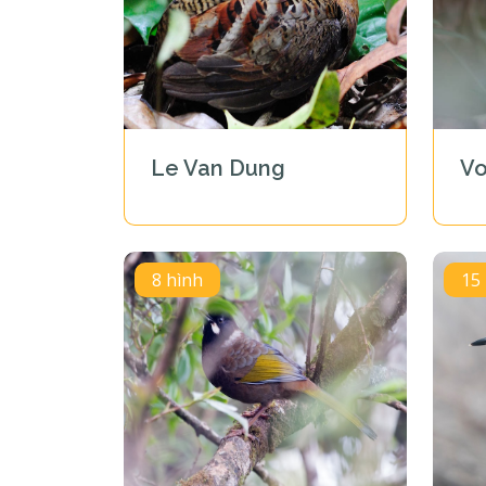
Le Van Dung
Vo
8 hình
15