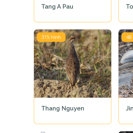
Tang A Pau
T
315 hình
48
Thang Nguyen
Ji