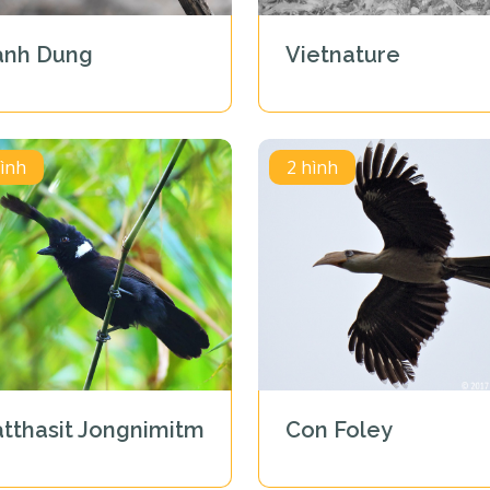
anh Dung
Vietnature
hình
2 hình
tthasit Jongnimitmongkol
Con Foley