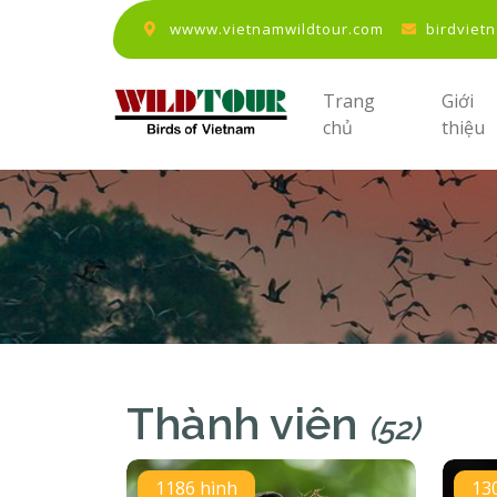
wwww.vietnamwildtour.com
birdviet
Trang
Giới
chủ
thiệu
Thành viên
(52)
1186 hình
13