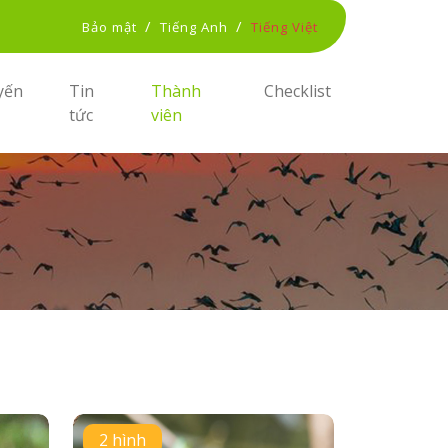
/
/
Bảo mật
Tiếng Anh
Tiếng Việt
yến
Tin
Thành
Checklist
tức
viên
2 hình