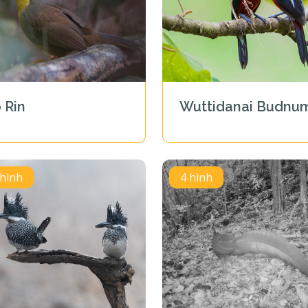
 Rin
Wuttidanai Budnu
 hình
4 hình