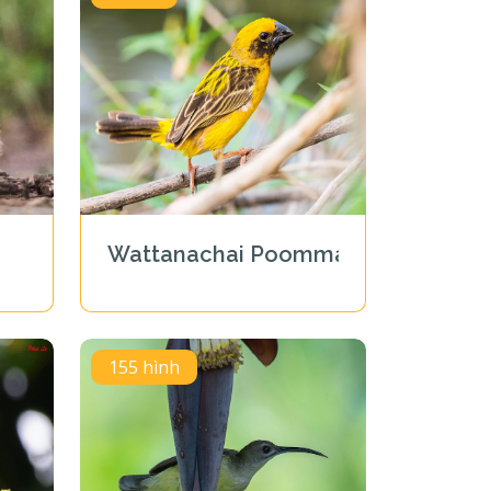
Wattanachai Poommarin
155 hình