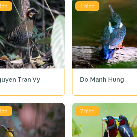
hình
1 hình
uyen Tran Vy
Do Manh Hung
hình
7 hình