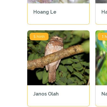
Hoang Le
H
5 hình
1 
Janos Olah
Na