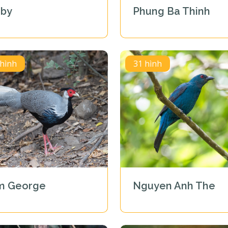
oby
Phung Ba Thinh
 hình
31 hình
m George
Nguyen Anh The