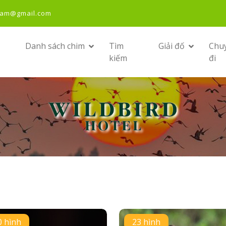
nam@gmail.com
Danh sách chim
Tìm
Giải đố
Chu
kiếm
đi
0 hình
23 hình