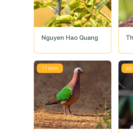
Nguyen Hao Quang
T
17 hình
82