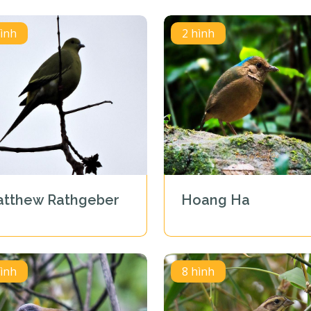
hình
2 hình
tthew Rathgeber
Hoang Ha
hình
8 hình