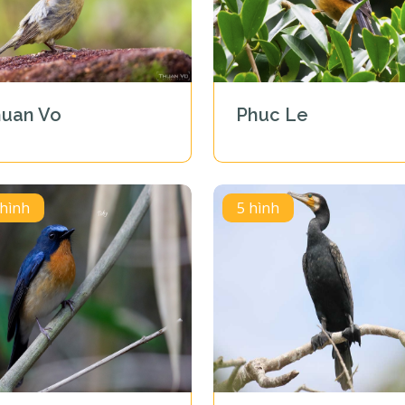
huan Vo
Phuc Le
 hình
5 hình