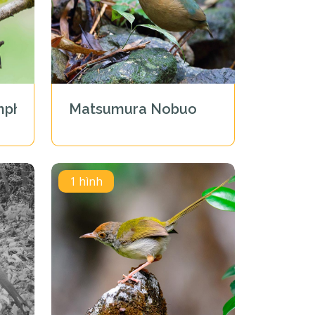
mphet
Matsumura Nobuo
1 hình