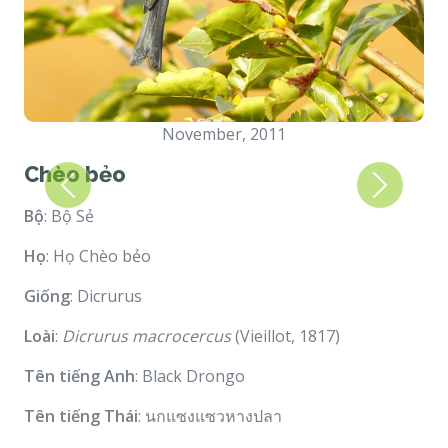
November, 2011
Chèo bẻo
Previous
Next
Bộ
: Bộ Sẻ
Họ
: Họ Chèo bẻo
Giống
: Dicrurus
Loài
:
Dicrurus macrocercus
(Vieillot, 1817)
Tên tiếng Anh
: Black Drongo
Tên tiếng Thái
: นกแซงแซวหางปลา