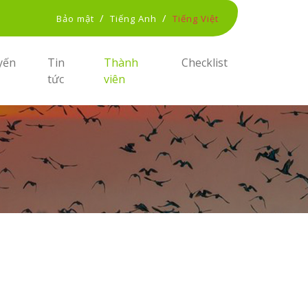
/
/
Bảo mật
Tiếng Anh
Tiếng Việt
yến
Tin
Thành
Checklist
tức
viên