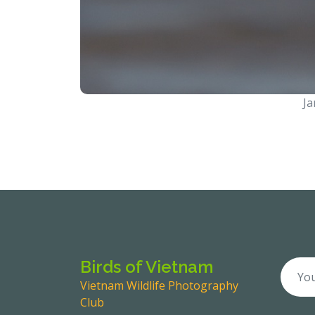
Ja
Birds of Vietnam
Vietnam Wildlife Photography
Club