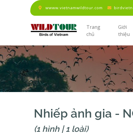
wwww.vietnamwildtour.com
birdviet
Trang
Giới
chủ
thiệu
Nhiếp ảnh gia -
(1 hình | 1 loài)