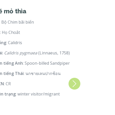
ẽ mỏ thìa
: Bộ Chim bãi biển
: Họ Choắt
ống
: Calidris
ài
:
Calidris pygmaea
(Linnaeus, 1758)
n tiếng Anh
: Spoon-billed Sandpiper
n tiếng Thái
: นกชายเลนปากช้อน
CN
: CR
Next
ện trạng
: winter visitor/migrant