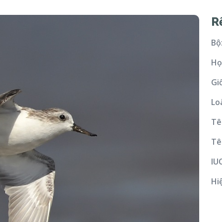
R
Bộ
Họ
Gi
Lo
Tê
Tê
IU
Hi