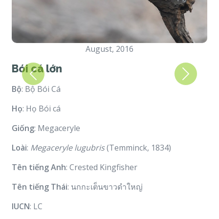
August, 2016
Bói cá lớn
Previous
Next
Bộ
: Bộ Bói Cá
Họ
: Họ Bói cá
Giống
: Megaceryle
Loài
:
Megaceryle lugubris
(Temminck, 1834)
Tên tiếng Anh
: Crested Kingfisher
Tên tiếng Thái
: นกกะเต็นขาวดำใหญ่
IUCN
: LC