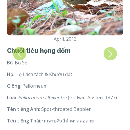
April, 2013
Chuối tiêu họng đốm
Previous
Next
Bộ
: Bộ Sẻ
Họ
: Họ Lách tách & Khướu đất
Giống
: Pellorneum
Loài
:
Pellorneum albiventre
(Godwin-Austen, 1877)
Tên tiếng Anh
: Spot-throated Babbler
Tên tiếng Thái
: นกจาบดินสีน้ำตาลคอลาย