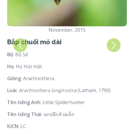
November, 2015
Bắp chuối mỏ dài
Previous
Next
Bộ
: Bộ Sẻ
Họ
: Họ Hút mật
Giống
: Arachnothera
Loài
:
Arachnothera longirostra
(Latham, 1790)
Tên tiếng Anh
: Little Spiderhunter
Tên tiếng Thái
: นกปลีกล้วยเล็ก
IUCN
: LC