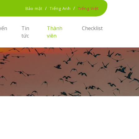
/
/
Bảo mật
Tiếng Anh
Tiếng Việt
yến
Tin
Thành
Checklist
tức
viên