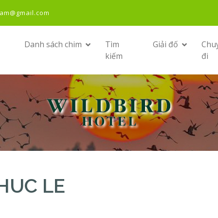
nam@gmail.com
Danh sách chim
Tìm
Giải đố
Chu
kiếm
đi
PHUC LE