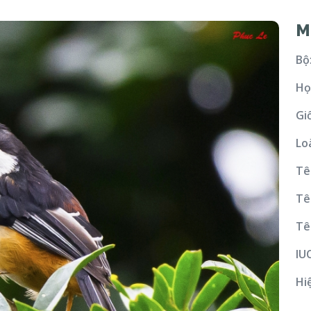
M
Bộ
Họ
Gi
Lo
Tê
Tê
Tê
IU
Hi