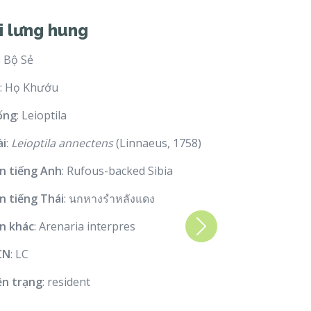
i lưng hung
: Bộ Sẻ
: Họ Khướu
ống
: Leioptila
ài
:
Leioptila annectens
(Linnaeus, 1758)
n tiếng Anh
: Rufous-backed Sibia
n tiếng Thái
: นกหางรำหลังแดง
n khác
: Arenaria interpres
Next
CN
: LC
ện trạng
: resident