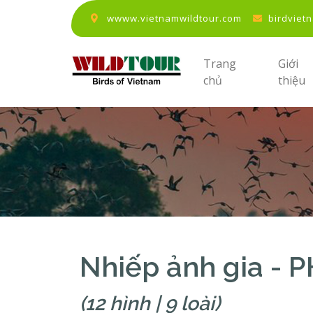
wwww.vietnamwildtour.com
birdviet
Trang
Giới
chủ
thiệu
Nhiếp ảnh gia - 
(12 hình | 9 loài)