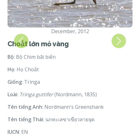
December, 2012
Choắt lớn mỏ vàng
Previous
Next
Bộ
: Bộ Chim bãi biển
Họ
: Họ Choắt
Giống
: Tringa
Loài
:
Tringa guttifer
(Nordmann, 1835)
Tên tiếng Anh
: Nordmann's Greenshank
Tên tiếng Thái
: นกทะเลขาเขียวลายจุด
IUCN
: EN