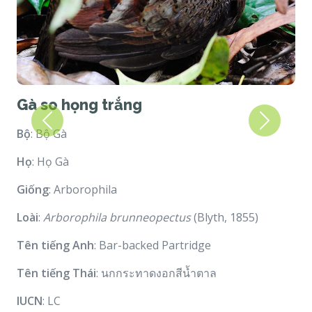
Gà so họng trắng
Previous
Next
Bộ
: Bộ Gà
Họ
: Họ Gà
Giống
: Arborophila
Loài
:
Arborophila brunneopectus
(Blyth, 1855)
Tên tiếng Anh
: Bar-backed Partridge
Tên tiếng Thái
: นกกระทาดงอกสีน้ำตาล
IUCN
: LC