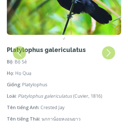
♂
Platylophus galericulatus
Previous
Next
Bộ
: Bộ Sẻ
Họ
: Họ Quạ
Giống
: Platylophus
Loài
:
Platylophus galericulatus
(Cuvier, 1816)
Tên tiếng Anh
: Crested Jay
Tên tiếng Thái
: นกกาน้อยหงอนยาว