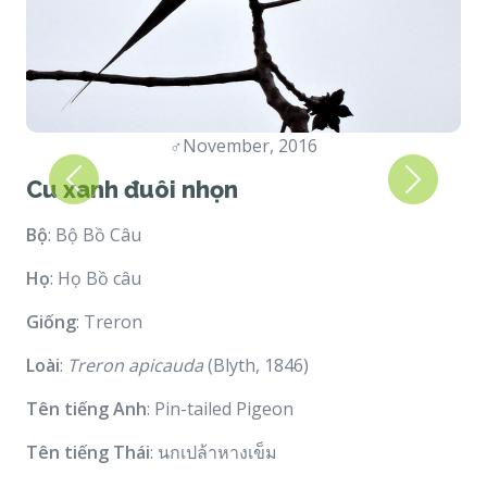
♂
November, 2016
Cu xanh đuôi nhọn
Previous
Next
Bộ
: Bộ Bồ Câu
Họ
: Họ Bồ câu
Giống
: Treron
Loài
:
Treron apicauda
(Blyth, 1846)
Tên tiếng Anh
: Pin-tailed Pigeon
Tên tiếng Thái
: นกเปล้าหางเข็ม