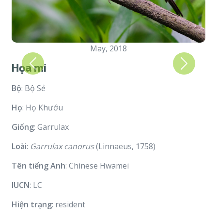
May, 2018
Họa mi
Previous
Next
Bộ
: Bộ Sẻ
Họ
: Họ Khướu
Giống
: Garrulax
Loài
:
Garrulax canorus
(Linnaeus, 1758)
Tên tiếng Anh
: Chinese Hwamei
IUCN
: LC
Hiện trạng
: resident