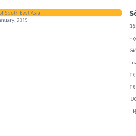
S
anuary, 2019
Bộ
Họ
Gi
Lo
Tê
Tê
IU
Hi