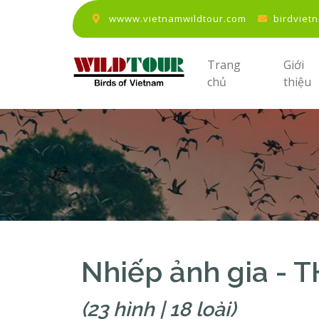
wwww.vietnamwildtour.com
birdviet
Trang
Giới
chủ
thiệu
Nhiếp ảnh gia -
(23 hình | 18 loài)