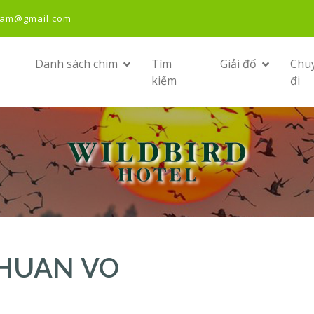
nam@gmail.com
Danh sách chim
Tìm
Giải đố
Chu
kiếm
đi
 THUAN VO