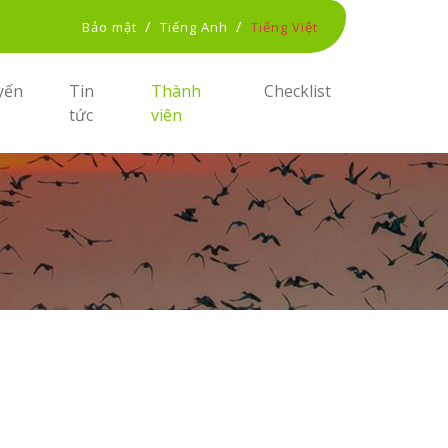
/
/
Bảo mật
Tiếng Anh
Tiếng Việt
yến
Tin
Thành
Checklist
tức
viên