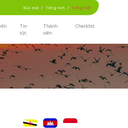
/
/
Bảo mật
Tiếng Anh
Tiếng Việt
yến
Tin
Thành
Checklist
tức
viên