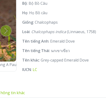
Bộ
: Bộ Bồ Câu
Họ
: Họ Bồ câu
Giống
: Chalcophaps
Loài
:
Chalcophaps indica
(Linnaeus, 1758)
Next
Tên tiếng Anh
: Emerald Dove
Tên tiếng Thái
: นกเขาเขียว
Tên khác
: Grey-capped Emerald Dove
ng A Pau
IUCN
:
LC
hông tin khác