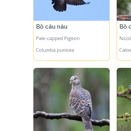
Bồ câu nâu
Bồ 
Pale-capped Pigeon
Nico
Columba punicea
Caloe