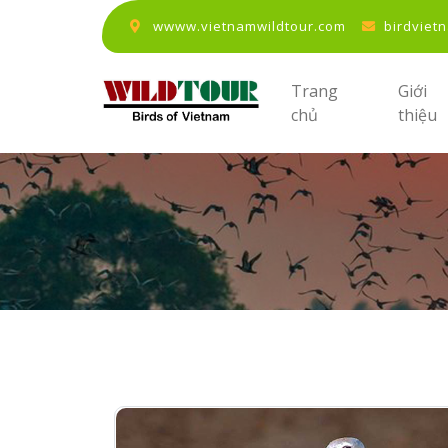
wwww.vietnamwildtour.com
birdviet
Trang
Giới
chủ
thiệu