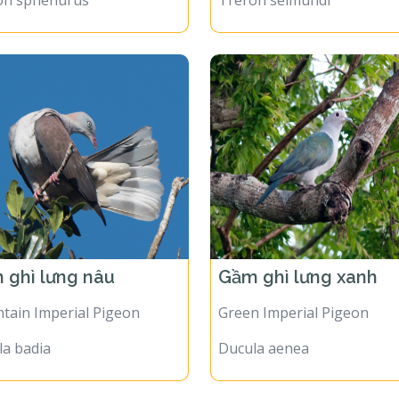
on sphenurus
Treron seimundi
 ghì lưng nâu
Gầm ghì lưng xanh
tain Imperial Pigeon
Green Imperial Pigeon
la badia
Ducula aenea