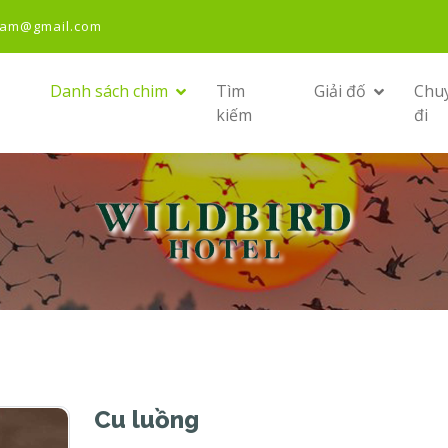
nam@gmail.com
Danh sách chim
Tìm
Giải đố
Chu
kiếm
đi
Cu luồng