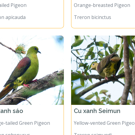
ailed Pigeon
Orange-breasted Pigeon
on apicauda
Treron bicinctus
xanh sáo
Cu xanh Seimun
e-tailed Green Pigeon
Yellow-vented Green Pige