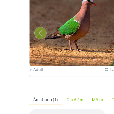
Previous
♂
Adult
© Ta
Âm thanh (1)
Địa điểm
Mô tả
T