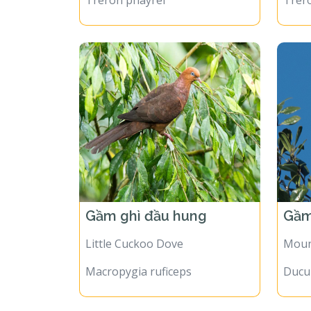
Treron phayrei
Trer
Gầm ghì đầu hung
Gầm
Little Cuckoo Dove
Moun
Macropygia ruficeps
Ducu