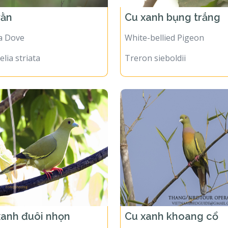
vằn
Cu xanh bụng trắng
a Dove
White-bellied Pigeon
lia striata
Treron sieboldii
xanh đuôi nhọn
Cu xanh khoang cổ