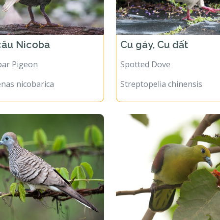
câu Nicoba
Cu gáy, Cu đất
bar Pigeon
Spotted Dove
nas nicobarica
Streptopelia chinensis