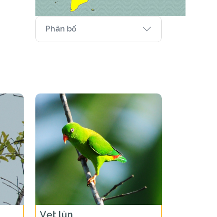
Phân bố
Vẹt lùn