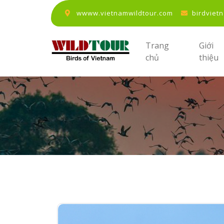
wwww.vietnamwildtour.com
birdviet
Trang
Giới
chủ
thiệu