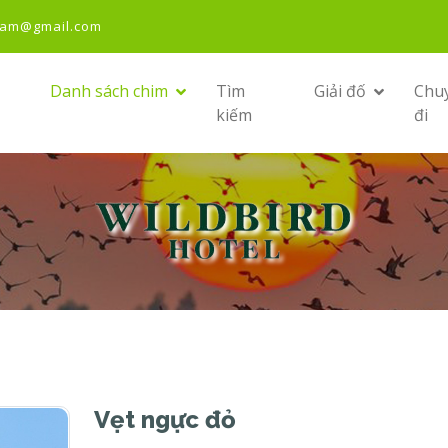
nam@gmail.com
Danh sách chim
Tìm
Giải đố
Chu
kiếm
đi
Vẹt ngực đỏ