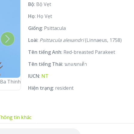
Bộ
: Bộ Vẹt
Họ
: Họ Vẹt
Giống
: Psittacula
Loài
:
Psittacula alexandri
(Linnaeus, 1758)
Next
Tên tiếng Anh
: Red-breasted Parakeet
Tên tiếng Thái
: นกแขกเต้า
IUCN
:
NT
Thinh
♂
Adult
© Thang Nguyen
Hiện trạng
: resident
hông tin khác