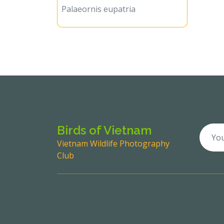
Palaeornis eupatria
Birds of Vietnam
Vietnam Wildlife Photography
Club