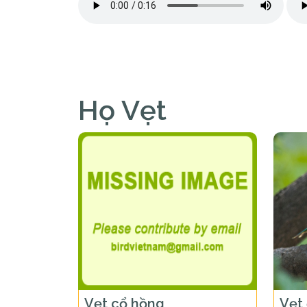
Họ Vẹt
Vẹt cổ hồng
Vẹt