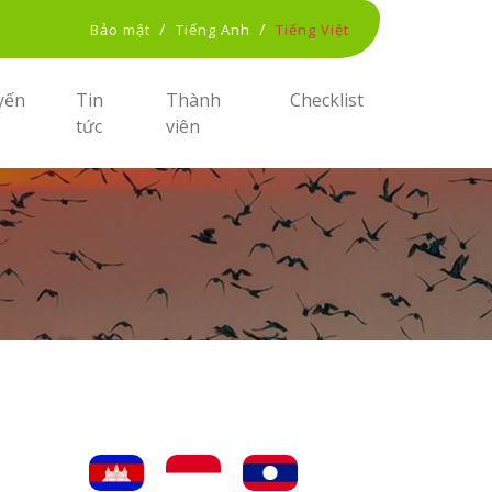
/
/
Bảo mật
Tiếng Anh
Tiếng Việt
yến
Tin
Thành
Checklist
tức
viên