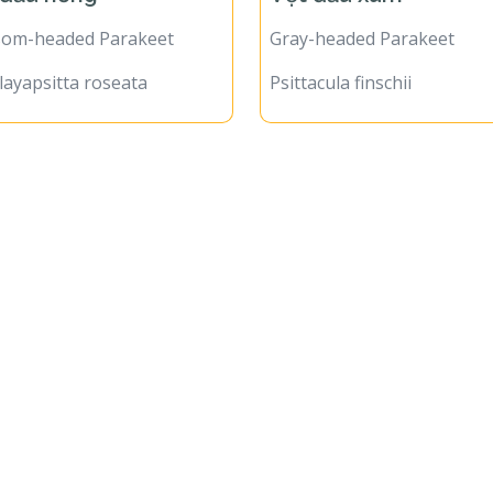
som-headed Parakeet
Gray-headed Parakeet
ayapsitta roseata
Psittacula finschii