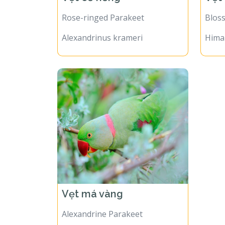
Rose-ringed Parakeet
Blos
Alexandrinus krameri
Himal
Vẹt má vàng
Alexandrine Parakeet