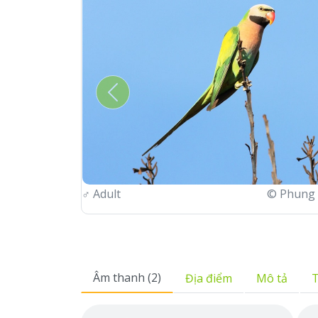
Previous
♂
Adult
© Phung Ba 
Âm thanh (2)
Địa điểm
Mô tả
T