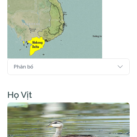
Phân bố
Họ Vịt