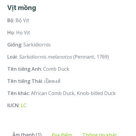
Vịt mồng
Bộ
: Bộ Vịt
Họ
: Họ Vịt
Giống
: Sarkidiornis
Loài
:
Sarkidiornis melanotos
(Pennant, 1769)
Tên tiếng Anh
: Comb Duck
Tên tiếng Thái
: เป็ดหงส์
Tên khác
: African Comb Duck, Knob-billed Duck
IUCN
:
LC
Âm thanh (1)
Địa điểm
Thông tin khác