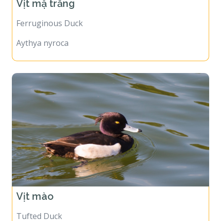
Vịt mặ trắng
Ferruginous Duck
Aythya nyroca
Vịt mào
Tufted Duck