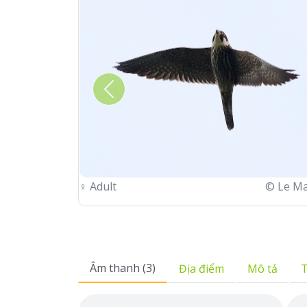
Previous
♀
Adult
© Le M
Âm thanh (3)
Địa điểm
Mô tả
T