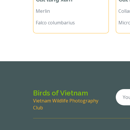
Merlin
Colla
Falco columbarius
Micro
Birds of Vietnam
Vietnam Wildlife Photography
Club