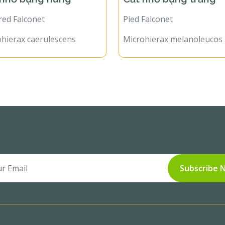
red Falconet
Pied Falconet
hierax caerulescens
Microhierax melanoleucos
Subscribe 