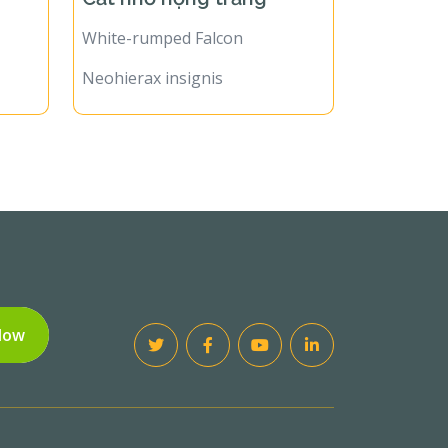
White-rumped Falcon
Neohierax insignis
Now