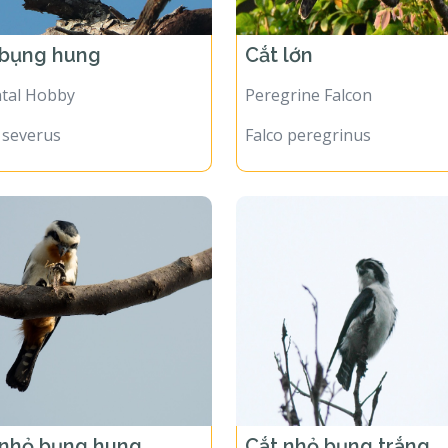
 bụng hung
Cắt lớn
ntal Hobby
Peregrine Falcon
 severus
Falco peregrinus
 nhỏ bụng hung
Cắt nhỏ bụng trắng