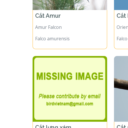
Cắt Amur
Cắt
Amur Falcon
Orie
Falco amurensis
Falco
Cắt lưng xám
Cắt