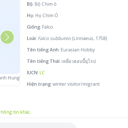
Bộ
: Bộ Chim ó
Họ
: Họ Chim Ó
Giống
: Falco
Loài
:
Falco subbuteo
(Linnaeus, 1758)
Next
Tên tiếng Anh
: Eurasian Hobby
Tên tiếng Thái
: เหยี่ยวฮอบบี้ยุโรป
IUCN
:
LC
anh Hung
Hiện trạng
: winter visitor/migrant
hông tin khác