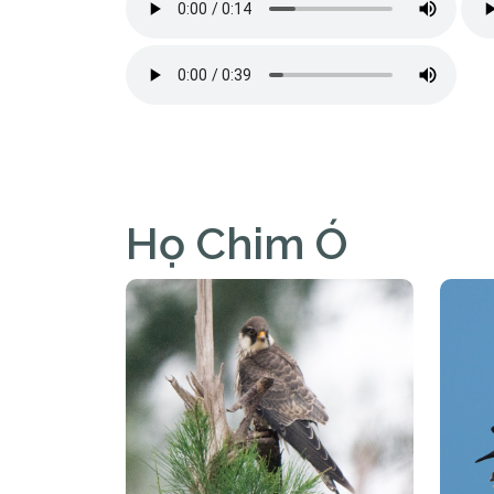
Họ Chim Ó