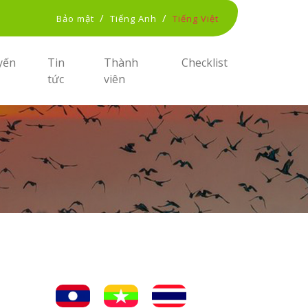
/
/
Bảo mật
Tiếng Anh
Tiếng Việt
yến
Tin
Thành
Checklist
tức
viên