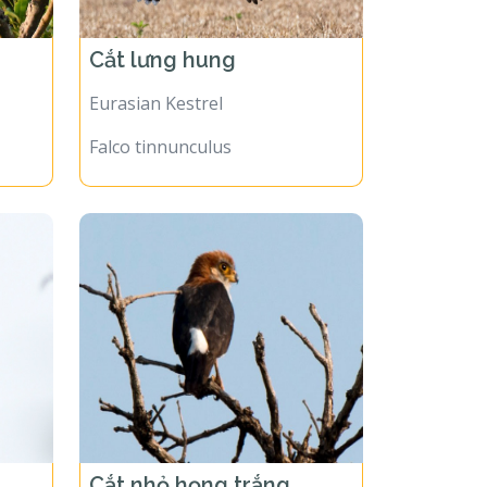
Cắt lưng hung
Eurasian Kestrel
Falco tinnunculus
Cắt nhỏ họng trắng