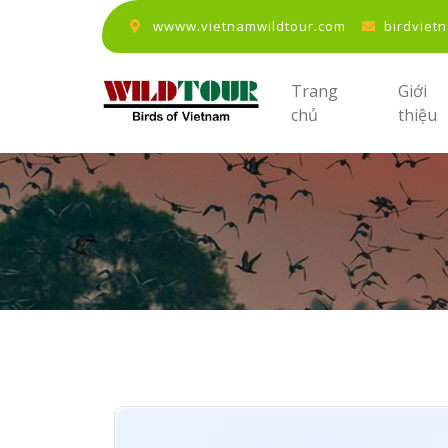
wwww.vietnamwildtour.com
birdviet
Trang
Giới
chủ
thiệu