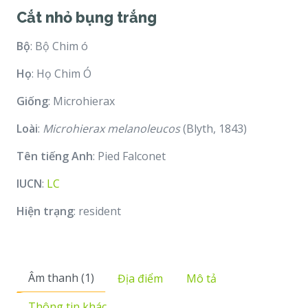
Cắt nhỏ bụng trắng
Bộ
: Bộ Chim ó
Họ
: Họ Chim Ó
Giống
: Microhierax
Loài
:
Microhierax melanoleucos
(Blyth, 1843)
Tên tiếng Anh
: Pied Falconet
IUCN
:
LC
Hiện trạng
: resident
Âm thanh (1)
Địa điểm
Mô tả
Thông tin khác