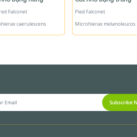
red Falconet
Pied Falconet
hierax caerulescens
Microhierax melanoleucos
Subscribe 