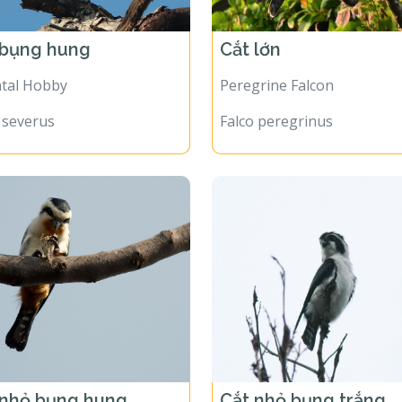
 bụng hung
Cắt lớn
ntal Hobby
Peregrine Falcon
 severus
Falco peregrinus
 nhỏ bụng hung
Cắt nhỏ bụng trắng