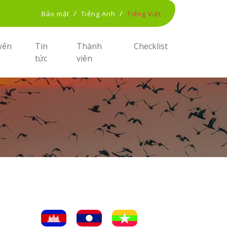
/
/
Bảo mật
Tiếng Anh
Tiếng Việt
yến
Tin
Thành
Checklist
tức
viên