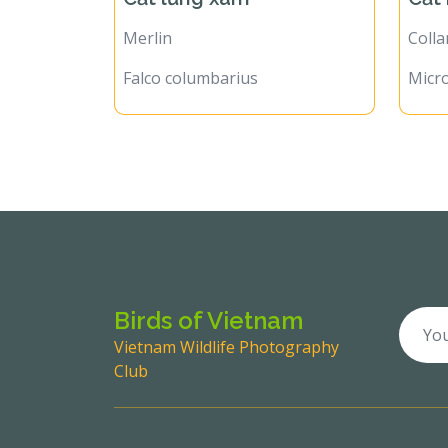
Merlin
Colla
Falco columbarius
Micro
Birds of Vietnam
Vietnam Wildlife Photography
Club