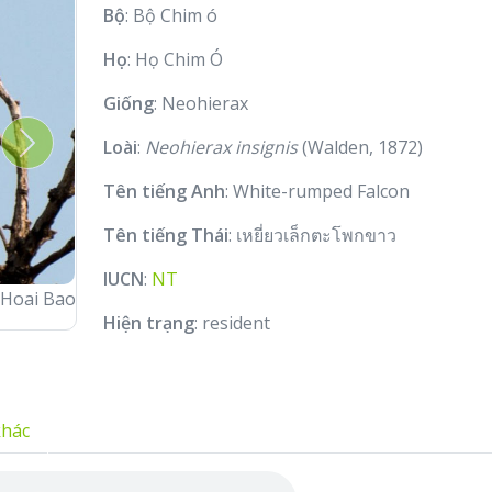
Bộ
: Bộ Chim ó
Họ
: Họ Chim Ó
Giống
: Neohierax
Loài
:
Neohierax insignis
(Walden, 1872)
Next
Tên tiếng Anh
: White-rumped Falcon
Tên tiếng Thái
: เหยี่ยวเล็กตะโพกขาว
IUCN
:
NT
♂
© Nguyen Hoai Bao
Hiện trạng
: resident
khác