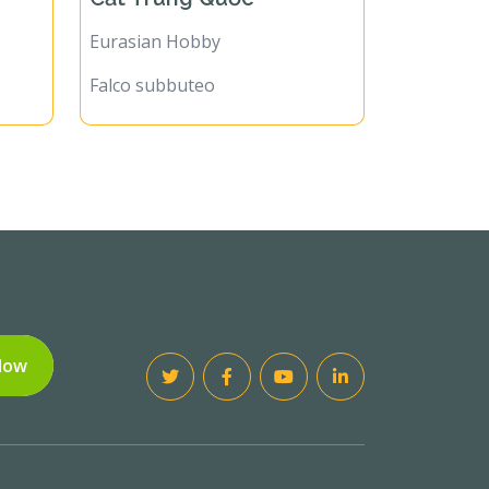
Eurasian Hobby
Falco subbuteo
Now