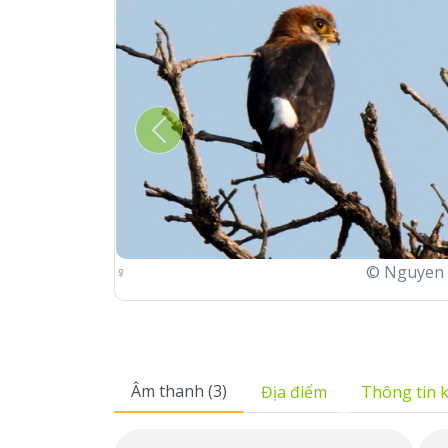
Previous
♀
© Nguyen Hoai Bao
Âm thanh (3)
Địa điểm
Thông tin 