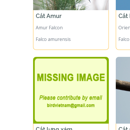
Cắt Amur
Cắt
Amur Falcon
Orie
Falco amurensis
Falco
Cắt lưng xám
Cắt