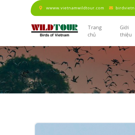
wwww.vietnamwildtour.com
birdviet
Trang
Giới
chủ
thiệu