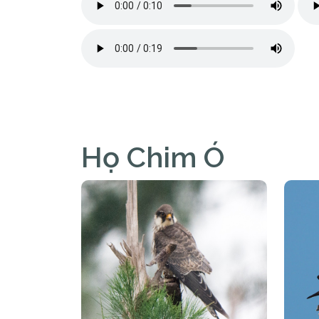
Họ Chim Ó